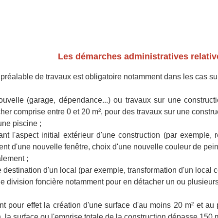
Les démarches administratives relativ
préalable de travaux est obligatoire notamment dans les cas sui
nouvelle (garage, dépendance...) ou travaux sur une constructi
her comprise entre 0 et 20 m², pour des travaux sur une construct
une piscine ;
ant l'aspect initial extérieur d'une construction (par exemple
t d'une nouvelle fenêtre, choix d'une nouvelle couleur de peint
alement ;
destination d'un local (par exemple, transformation d'un local c
une division foncière notamment pour en détacher un ou plusieurs
t pour effet la création d'une surface d'au moins 20 m² et au 
n, la surface ou l'emprise totale de la construction dépasse 150 