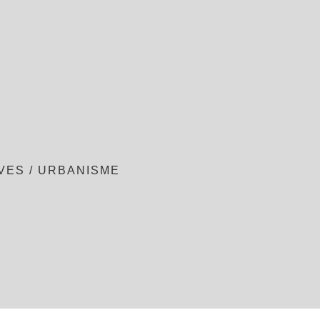
VES
/
URBANISME