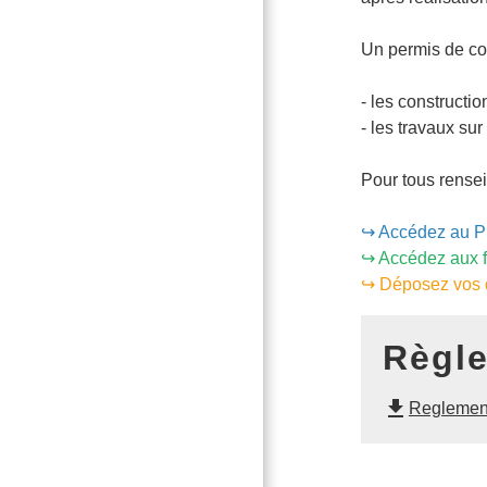
Un permis de co
- les constructio
- les travaux su
Pour tous rense
↪️
Accédez au PL
↪️
Accédez aux f
↪️
Déposez vos d
Règl
file_download
Reglement