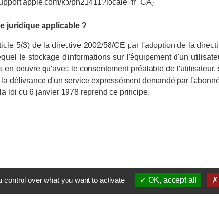
//support.apple.com/kb/ph21411?locale=fr_CA)
re juridique applicable ?
rticle 5(3) de la directive 2002/58/CE par l'adoption de la dire
equel le stockage d'informations sur l'équipement d'un utilisat
s en oeuvre qu'avec le consentement préalable de l'utilisateur, 
 la délivrance d'un service expressément demandé par l'abonné o
e la loi du 6 janvier 1978 reprend ce principe.
 control over what you want to activate
OK, accept all
Contact
Commune de Flavy-le-Marte