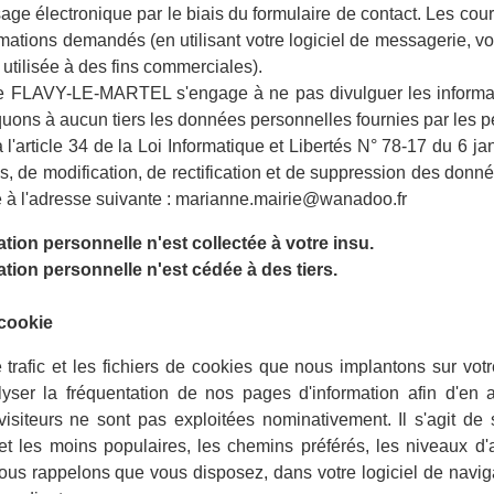
ge électronique par le biais du formulaire de contact. Les courri
rmations demandés (en utilisant votre logiciel de messagerie, 
 utilisée à des fins commerciales).
FLAVY-LE-MARTEL s'engage à ne pas divulguer les informat
ns à aucun tiers les données personnelles fournies par les per
'article 34 de la Loi Informatique et Libertés N° 78-17 du 6 j
ès, de modification, de rectification et de suppression des don
à l'adresse suivante : marianne.mairie@wanadoo.fr
ion personnelle n'est collectée à votre insu.
ion personnelle n'est cédée à des tiers.
cookie
trafic et les fichiers de cookies que nous implantons sur votr
lyser la fréquentation de nos pages d'information afin d'en 
visiteurs ne sont pas exploitées nominativement. Il s'agit de 
et les moins populaires, les chemins préférés, les niveaux d'a
us rappelons que vous disposez, dans votre logiciel de navigat