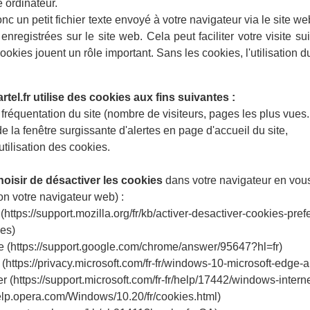
e ordinateur.
nc un petit fichier texte envoyé à votre navigateur via le site w
 enregistrées sur le site web. Cela peut faciliter votre visite sui
ookies jouent un rôle important. Sans les cookies, l'utilisation 
tel.fr utilise des cookies aux fins suivantes :
 fréquentation du site (nombre de visiteurs, pages les plus vues..
e la fenêtre surgissante d'alertes en page d'accueil du site,
’utilisation des cookies.
oisir de désactiver les cookies
dans votre navigateur en vous
on votre navigateur web) :
 (https://support.mozilla.org/fr/kb/activer-desactiver-cookies-pr
ies)
 (https://support.google.com/chrome/answer/95647?hl=fr)
 (https://privacy.microsoft.com/fr-fr/windows-10-microsoft-edge-
rer (https://support.microsoft.com/fr-fr/help/17442/windows-inte
help.opera.com/Windows/10.20/fr/cookies.html)