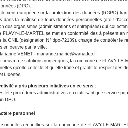
Données (DPO).
ement européen sur la protection des données (RGPD) franch
s dans la maîtrise de leurs données personnelles (droit d'accès, d
on des organismes (administrations et entreprises) qui collecten
FLAVY-LE-MARTEL se met en conformité dès à présent en n
 la CNIL (désignation N° dpo-72189), chargé de contrôler le r
s en oeuvre par la ville.
Marianne VENET - marianne.mairie@wanadoo.fr
n oeuvre de solutions numériques, la commune de FLAVY-LE-MA
lles qu'elle collecte et qu'elle traite et grantit le respect de
et Libertés.
lectivité a pris plusieurs intiatives en ce sens :
s télé procédures administratives en n'utilisant que service-publi
'un DPO.
ctère personnel
rsonnelles recueillies sur la commune de FLAVY-LE-MARTEL r