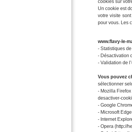
cookies sur votr
Un cookie est do
votre visite sont
pour vous. Les c
www.flavy-le-mar
- Statistiques de
- Désactivation d
- Validation de l
Vous pouvez ch
sélectionner sel
- Mozilla Firefox
desactiver-cook
- Google Chrome
- Microsoft Edge
- Internet Explo
- Opera (http://