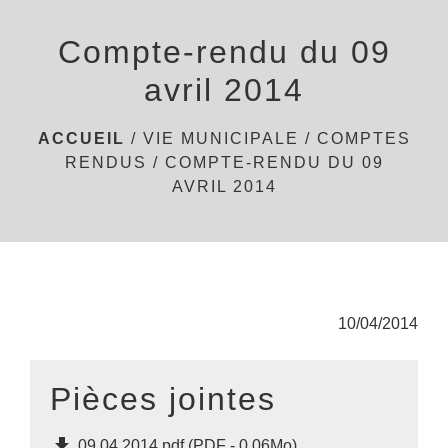
menu
Compte-rendu du 09
avril 2014
ACCUEIL
/
VIE MUNICIPALE
/
COMPTES
RENDUS
/
COMPTE-RENDU DU 09
AVRIL 2014
10/04/2014
Pièces jointes
file_download
09.04.2014.pdf (PDF - 0.06Mo)