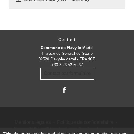
Contact
Commune de Flavy-le-Martel
4, place du Général de Gaulle
02520 Flavy-le-Martel - FRANCE
+33 3 23 52 50 37
Contact par formulaire
Mentions légales
-
Politique de confidentialité
-
Accessibilité
-
Plan du site
-
Gestion des cookies
This site uses cookies and gives you control over what you want