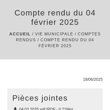
menu
Compte rendu du 04
février 2025
ACCUEIL
/
VIE MUNICIPALE
/
COMPTES
RENDUS
/
COMPTE RENDU DU 04
FÉVRIER 2025
18/06/2025
Pièces jointes
file_download
04.02.2025.pdf (PDF - 0.71Mo)