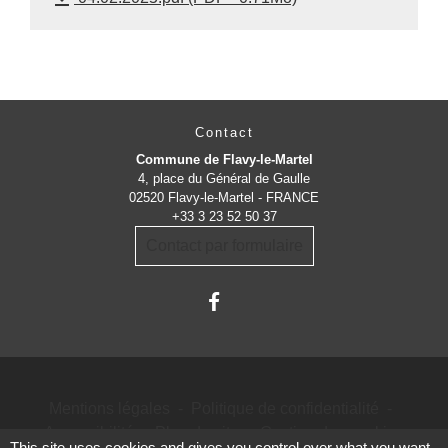
Contact
Commune de Flavy-le-Martel
4, place du Général de Gaulle
02520 Flavy-le-Martel - FRANCE
+33 3 23 52 50 37
Contact par formulaire
Mentions légales
-
Politique de confidentialité
-
Accessibilité
-
Plan du site
-
Gestion des cookies
This site uses cookies and gives you control over what you want