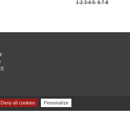
1
-2
-3
-4
-5
-
6
-7
-8
l
e
CE
Deny all cookies
Personalize